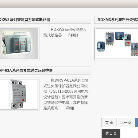
DXW2系列智能型万能式断路器
RDXM3系列塑料外壳式
RDXW2系列智能型万
能式断路器... ...
[详细]
VP-63A系列自复式过欠压保护器
概述RVP-63A系列自复
式过欠压保护器是我公司依
据《JGJT16-2008民用电气
设计规范》要求而开发的新
型智能保护电器，其控制线
路采用高... ...
[详细]
首 页
上一页
共 1 页