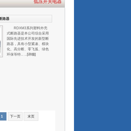
低压开关电器
断路器
RDXM3系列塑料外壳
式断路器是本公司综合采用
国际先进技术开发的新型断
路器，具有小型紧凑、模块
化、高分断、零飞弧、绿色
环保等特... ...
[详细]
1
下一页
末页