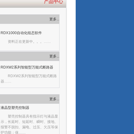
产品中心
更多...
RDX1000自动化组态软件
资料正在更新中。。。……
更多...
RDXW2系列智能型万能式断路器
RDXW2系列智能型万能式断路
器……
更多...
液晶型塑壳控制器
塑壳控制器具有指示灯与液晶显
示，长延时、短延时、瞬时、接地、
报警不脱扣、漏电、过压、欠压等保
护功能；保……